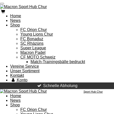
Zum
Hauptinhalt
springen
Home
News
Shop
FC Orion Chur
Young Lions Chur
FC Bonaduz
SC Rhäzüns
Super League
Macron Padel
CF MOTO Schweiz
Match-Trainingsbälle bedruckt
Vereine Service
Unser Sortiment
Kontakt
Konto
Schnelle Abholung
Sport Hub Chur
Home
News
Shop
FC Orion Chur