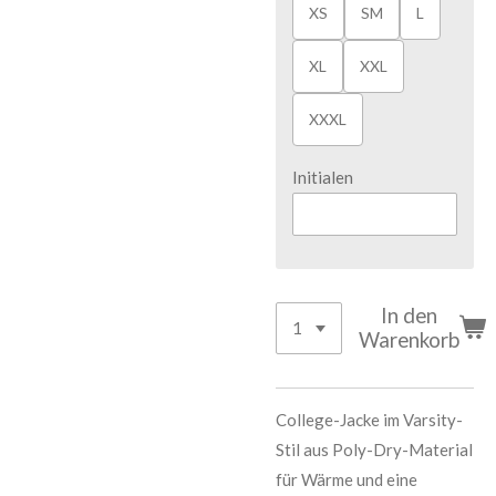
XS
SM
L
XL
XXL
XXXL
Initialen
In den
Warenkorb
College-Jacke im Varsity-
Stil aus Poly-Dry-Material
für Wärme und eine